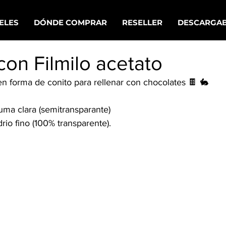
ELES
DÓNDE COMPRAR
RESELLER
DESCARGAB
con Filmilo acetato
n forma de conito para rellenar con chocolates 🍫 🐇
Bruma clara (semitransparante)
idrio fino (100% transparente).