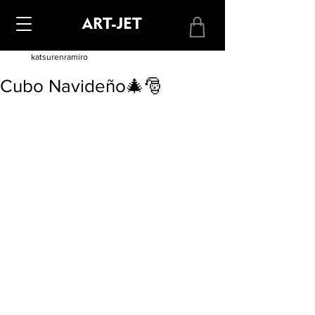
ART-JET
katsurenramiro
Cubo Navideño🎄🎅